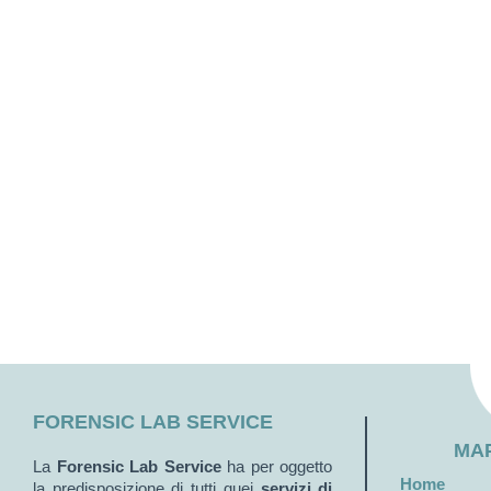
FORENSIC LAB SERVICE
MAP
La
Forensic Lab Service
ha per oggetto
Home
la predisposizione di tutti quei
servizi di