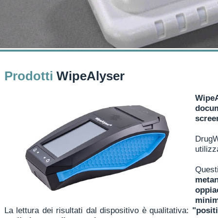
Prodotti
WipeAlyser
Wipe
docum
scree
Drug
utiliz
Questi
metan
oppia
minim
La lettura dei risultati dal dispositivo è qualitativa:
"posit