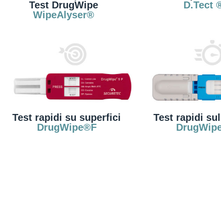
Test DrugWipe
D.Tect 
WipeAlyser®
Test rapidi su superfici
Test rapidi sul
DrugWipe®F
DrugWip